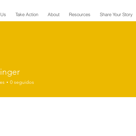
 Us
Take Action
About
Resources
Share Your Story
inger
es
0
seguidos