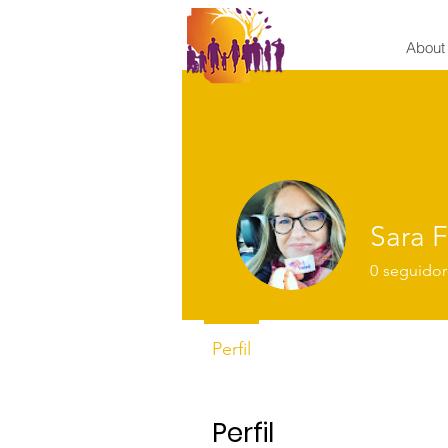
About
Sara F
0
seguidor
Perfil
Perfil