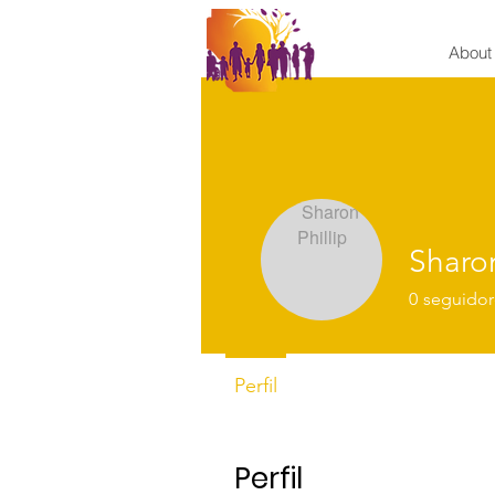
About
Sharon
0
seguidor
Perfil
Perfil