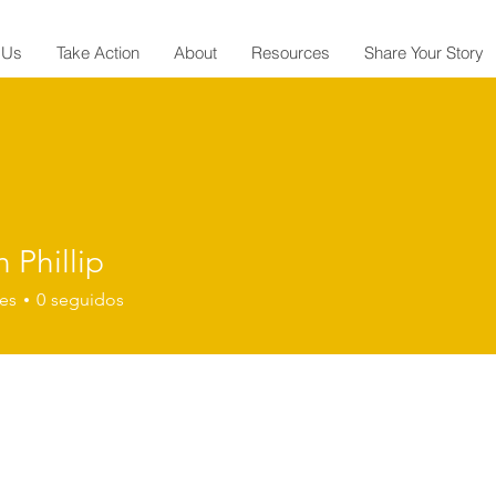
 Us
Take Action
About
Resources
Share Your Story
 Phillip
es
0
seguidos